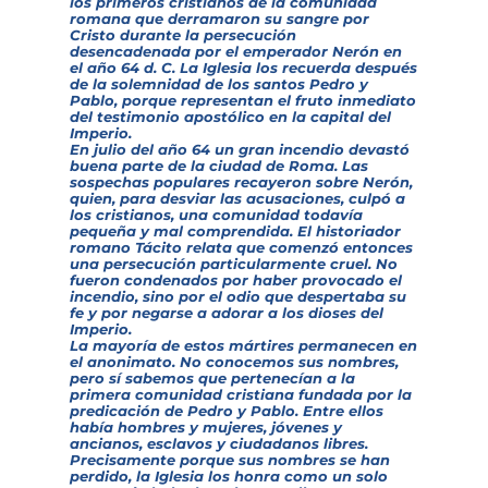
los primeros cristianos de la comunidad
romana que derramaron su sangre por
Cristo durante la persecución
desencadenada por el emperador Nerón en
el año 64 d. C. La Iglesia los recuerda después
de la solemnidad de los santos Pedro y
Pablo, porque representan el fruto inmediato
del testimonio apostólico en la capital del
Imperio.
En julio del año 64 un gran incendio devastó
buena parte de la ciudad de Roma. Las
sospechas populares recayeron sobre Nerón,
quien, para desviar las acusaciones, culpó a
los cristianos, una comunidad todavía
pequeña y mal comprendida. El historiador
romano Tácito relata que comenzó entonces
una persecución particularmente cruel. No
fueron condenados por haber provocado el
incendio, sino por el odio que despertaba su
fe y por negarse a adorar a los dioses del
Imperio.
La mayoría de estos mártires permanecen en
el anonimato. No conocemos sus nombres,
pero sí sabemos que pertenecían a la
primera comunidad cristiana fundada por la
predicación de Pedro y Pablo. Entre ellos
había hombres y mujeres, jóvenes y
ancianos, esclavos y ciudadanos libres.
Precisamente porque sus nombres se han
perdido, la Iglesia los honra como un solo