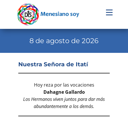
Evangelio
Calendario
8 de agosto de 2026
Liturgia
Novena
Nuestra Señora de Itatí
Institucional
Familia Menesiana
Hoy reza por las vocaciones
Dahagne Gallardo
Pastoral Vocacional
Los Hermanos viven juntos para dar más
Recursos
abundantemente a los demás.
Contacto