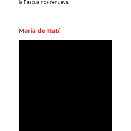
la Pascua nos renueva..
.
María de Itatí