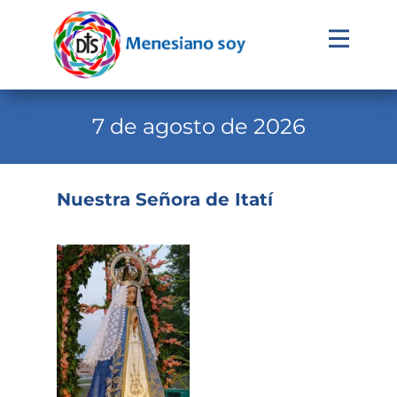
Evangelio
Calendario
7 de agosto de 2026
Liturgia
Novena
Nuestra Señora de Itatí
Institucional
Familia Menesiana
Pastoral Vocacional
Recursos
Contacto