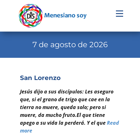
Evangelio
Calendario
7 de agosto de 2026
Liturgia
Novena
San Lorenzo
Institucional
Familia Menesiana
Jesús dijo a sus discípulos: Les aseguro
que, si el grano de trigo que cae en la
Pastoral Vocacional
tierra no muere, queda solo; pero si
muere, da mucho fruto.El que tiene
Recursos
apego a su vida la perderá. Y el que
Read
Contacto
more