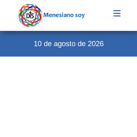
Evangelio
Calendario
10 de agosto de 2026
Liturgia
Novena
Institucional
Familia Menesiana
Pastoral Vocacional
Recursos
Contacto