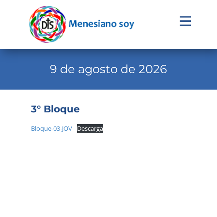
Evangelio
Calendario
9 de agosto de 2026
Liturgia
Novena
3° Bloque
Institucional
Bloque-03-JOV
Descarga
Familia Menesiana
Pastoral Vocacional
Recursos
Contacto