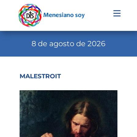
Evangelio
Calendario
8 de agosto de 2026
Liturgia
Novena
MALESTROIT
Institucional
Familia Menesiana
Pastoral Vocacional
Recursos
Contacto